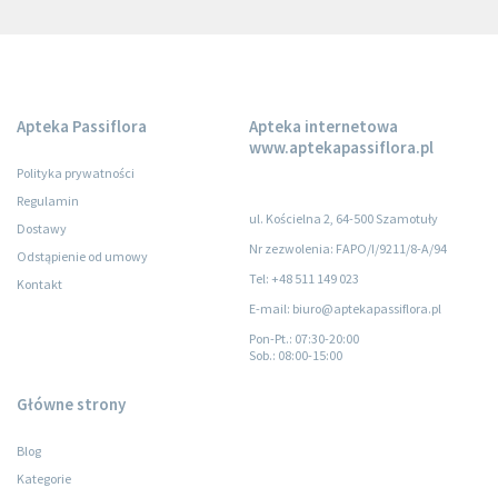
Apteka Passiflora
Apteka internetowa
www.aptekapassiflora.pl
Polityka prywatności
Regulamin
ul. Kościelna 2, 64-500 Szamotuły
Dostawy
Nr zezwolenia: FAPO/I/9211/8-A/94
Odstąpienie od umowy
Tel: +48 511 149 023
Kontakt
E-mail: biuro@aptekapassiflora.pl
Pon-Pt.
: 07:30-20:00
Sob.
: 08:00-15:00
Główne strony
Blog
Kategorie