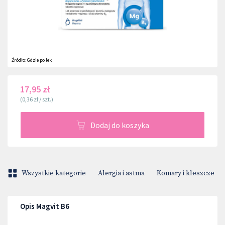
Źródło:
Gdzie po lek
17,95 zł
(
0,36 zł
/
szt.
)
Dodaj do koszyka
Wszystkie kategorie
Alergia i astma
Komary i kleszcze
Opis Magvit B6