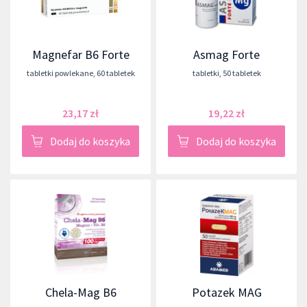
Magnefar B6 Forte
Asmag Forte
tabletki powlekane
,
60 tabletek
tabletki
,
50 tabletek
23,17 zł
19,22 zł
Dodaj do koszyka
Dodaj do koszyka
Chela-Mag B6
Potazek MAG