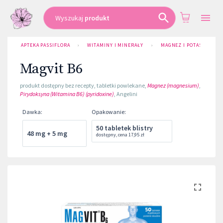
Wyszukaj
produkt
APTEKA PASSIFLORA
›
WITAMINY I MINERAŁY
›
MAGNEZ I POTAS
›
M
Magvit B6
produkt dostępny bez recepty
,
tabletki powlekane
,
Magnez (magnesium)
,
Pirydoksyna (Witamina B6) (pyridoxine)
,
Angelini
Dawka
:
Opakowanie
:
50 tabletek blistry
48 mg + 5 mg
dostępny
,
cena
17,95 zł