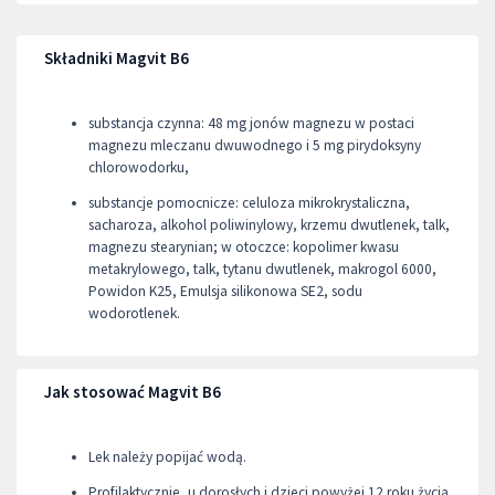
Składniki Magvit B6
substancja czynna: 48 mg jonów magnezu w postaci
magnezu mleczanu dwuwodnego i 5 mg pirydoksyny
chlorowodorku,
substancje pomocnicze: celuloza mikrokrystaliczna,
sacharoza, alkohol poliwinylowy, krzemu dwutlenek, talk,
magnezu stearynian; w otoczce: kopolimer kwasu
metakrylowego, talk, tytanu dwutlenek, makrogol 6000,
Powidon K25, Emulsja silikonowa SE2, sodu
wodorotlenek.
Jak stosować Magvit B6
Lek należy popijać wodą.
Profilaktycznie, u dorosłych i dzieci powyżej 12 roku życia