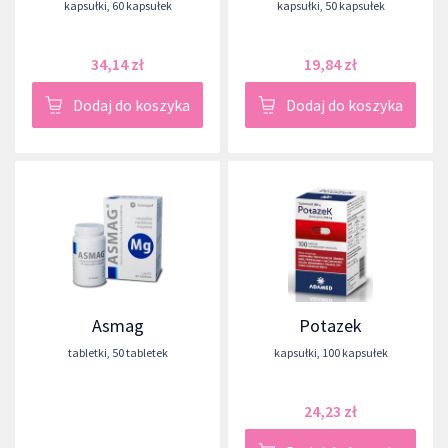
kapsułki
,
60 kapsułek
kapsułki
,
50 kapsułek
34,14 zł
19,84 zł
Dodaj do koszyka
Dodaj do koszyka
Asmag
Potazek
tabletki
,
50 tabletek
kapsułki
,
100 kapsułek
24,23 zł