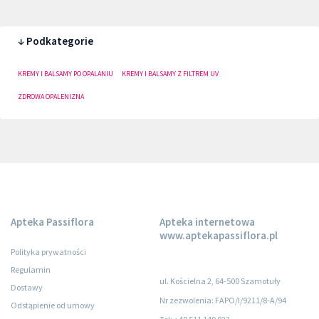
↓ Podkategorie
KREMY I BALSAMY PO OPALANIU
KREMY I BALSAMY Z FILTREM UV
ZDROWA OPALENIZNA
Apteka Passiflora
Apteka internetowa
www.aptekapassiflora.pl
Polityka prywatności
Regulamin
ul. Kościelna 2, 64-500 Szamotuły
Dostawy
Nr zezwolenia: FAPO/I/9211/8-A/94
Odstąpienie od umowy