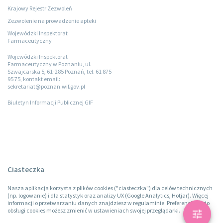
Krajowy Rejestr Zezwoleń
Zezwolenie na prowadzenie apteki
Wojewódzki Inspektorat
Farmaceutyczny
Wojewódzki Inspektorat
Farmaceutyczny w Poznaniu, ul.
Szwajcarska 5, 61-285 Poznań, tel. 61 875
95 75, kontakt email:
sekretariat@poznan.wif.gov.pl
Biuletyn Informacji Publicznej GIF
Ciasteczka
Nasza aplikacja korzysta z plików cookies ("ciasteczka") dla celów technicznych
(np. logowanie) i dla statystyk oraz analizy UX (Google Analytics, Hotjar). Więcej
informacji o przetwarzaniu danych znajdziesz w regulaminie. Preferencje co do
obsługi cookies możesz zmienić w ustawieniach swojej przeglądarki.