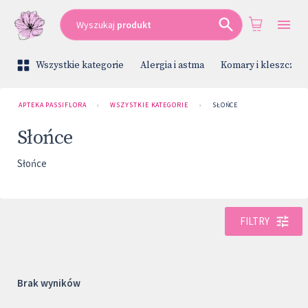
Wyszukaj
produkt
Wszystkie kategorie
Alergia i astma
Komary i kleszcze
APTEKA PASSIFLORA
›
WSZYSTKIE KATEGORIE
›
SŁOŃCE
Słońce
Słońce
FILTRY
Brak wyników