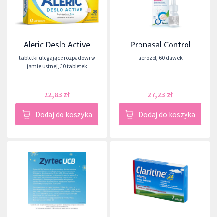
Aleric Deslo Active
Pronasal Control
tabletki ulegające rozpadowi w
aerozol
,
60 dawek
jamie ustnej
,
30 tabletek
22,83 zł
27,23 zł
Dodaj do koszyka
Dodaj do koszyka