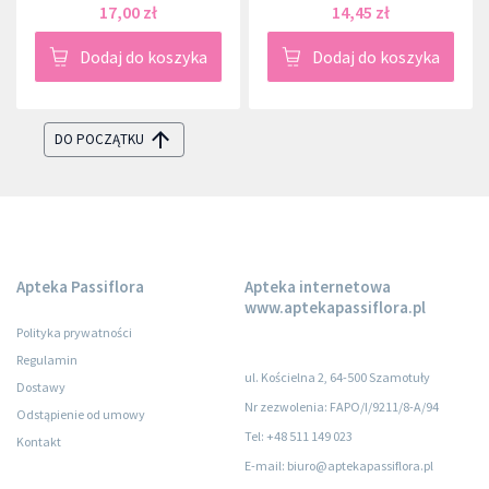
17,00 zł
14,45 zł
Dodaj do koszyka
Dodaj do koszyka
DO POCZĄTKU
Apteka Passiflora
Apteka internetowa
www.aptekapassiflora.pl
Polityka prywatności
Regulamin
ul. Kościelna 2, 64-500 Szamotuły
Dostawy
Nr zezwolenia: FAPO/I/9211/8-A/94
Odstąpienie od umowy
Tel: +48 511 149 023
Kontakt
E-mail: biuro@aptekapassiflora.pl