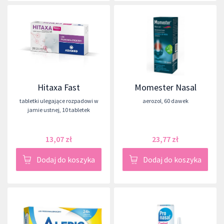
Hitaxa Fast
Momester Nasal
tabletki ulegające rozpadowi w
aerozol
,
60 dawek
jamie ustnej
,
10 tabletek
13,07 zł
23,77 zł
Dodaj do koszyka
Dodaj do koszyka