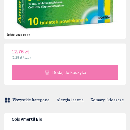
Źródło:
Gdzie po lek
12,76 zł
(
1,28 zł
/
szt.
)
Dodaj do koszyka
Wszystkie kategorie
Alergia i astma
Komary i kleszcze
Opis Amertil Bio