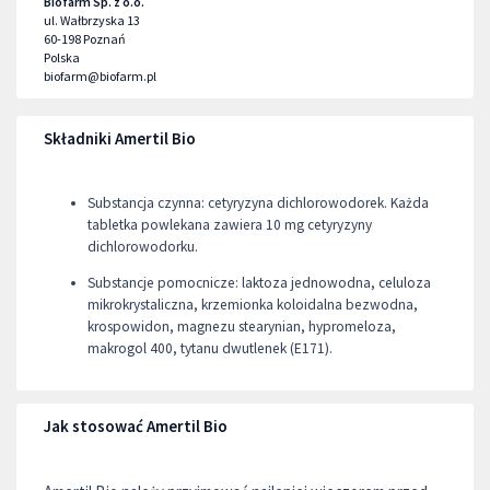
Biofarm Sp. z o.o.
ul. Wałbrzyska 13
60-198
Poznań
Polska
biofarm@biofarm.pl
Składniki Amertil Bio
Substancja czynna: cetyryzyna dichlorowodorek. Każda
tabletka powlekana zawiera 10 mg cetyryzyny
dichlorowodorku.
Substancje pomocnicze: laktoza jednowodna, celuloza
mikrokrystaliczna, krzemionka koloidalna bezwodna,
krospowidon, magnezu stearynian, hypromeloza,
makrogol 400, tytanu dwutlenek (E171).
Jak stosować Amertil Bio