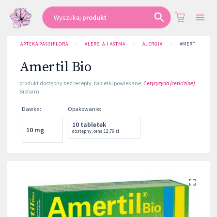
Wyszukaj
produkt
APTEKA PASSIFLORA
›
ALERGIA I ASTMA
›
ALERGIA
›
AMERTIL BIO
Amertil Bio
produkt dostępny bez recepty
,
tabletki powlekane
,
Cetyryzyna (cetirizine)
,
Biofarm
Dawka
:
Opakowanie
:
10 tabletek
10 mg
dostępny
,
cena
12,76 zł