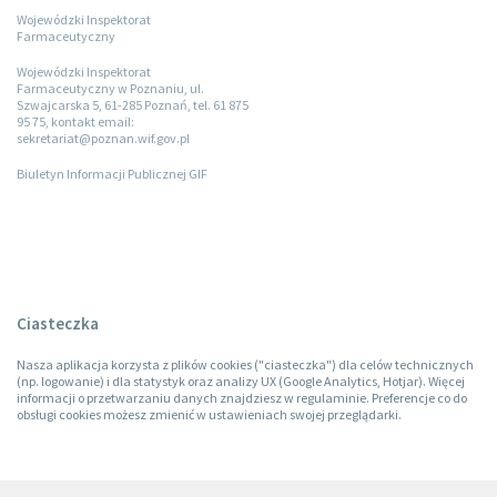
Wojewódzki Inspektorat
Farmaceutyczny
Wojewódzki Inspektorat
Farmaceutyczny w Poznaniu, ul.
Szwajcarska 5, 61-285 Poznań, tel. 61 875
95 75, kontakt email:
sekretariat@poznan.wif.gov.pl
Biuletyn Informacji Publicznej GIF
Ciasteczka
Nasza aplikacja korzysta z plików cookies ("ciasteczka") dla celów technicznych
(np. logowanie) i dla statystyk oraz analizy UX (Google Analytics, Hotjar). Więcej
informacji o przetwarzaniu danych znajdziesz w regulaminie. Preferencje co do
obsługi cookies możesz zmienić w ustawieniach swojej przeglądarki.