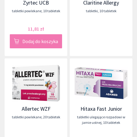
Zyrtec UCB
Claritine Allergy
tabletki powlekane
,
10 tabletek
tabletki
,
10 tabletek
11,81 zł
Dodaj do koszyka
Allertec WZF
Hitaxa Fast Junior
tabletki powlekane
,
20 tabletek
tabletki ulegające rozpadowi w
jamie ustnej
,
10 tabletek