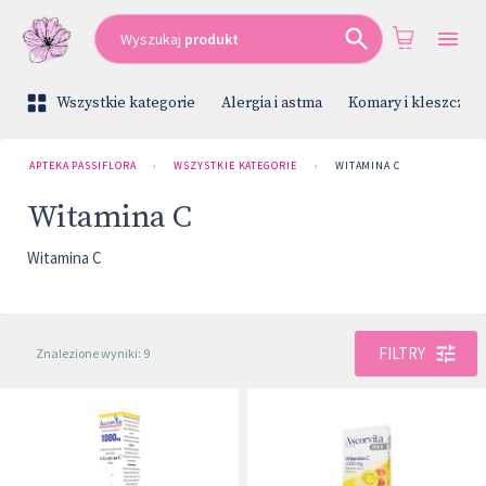
Wyszukaj
produkt
Wszystkie kategorie
Alergia i astma
Komary i kleszcze
APTEKA PASSIFLORA
›
WSZYSTKIE KATEGORIE
›
WITAMINA C
Witamina C
Witamina C
FILTRY
Znalezione wyniki: 9