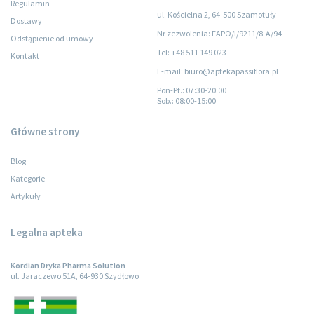
Regulamin
ul. Kościelna 2, 64-500 Szamotuły
Dostawy
Nr zezwolenia: FAPO/I/9211/8-A/94
Odstąpienie od umowy
Tel: +48 511 149 023
Kontakt
E-mail: biuro@aptekapassiflora.pl
Pon-Pt.
: 07:30-20:00
Sob.
: 08:00-15:00
Główne strony
Blog
Kategorie
Artykuły
Legalna apteka
Kordian Dryka Pharma Solution
ul. Jaraczewo 51A, 64-930 Szydłowo