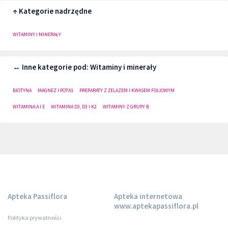
↑ Kategorie nadrzędne
WITAMINY I MINERAŁY
↔ Inne kategorie pod: Witaminy i minerały
BIOTYNA
MAGNEZ I POTAS
PREPARATY Z ŻELAZEM I KWASEM FOLIOWYM
WITAMINA A I E
WITAMINA D3, D3 I K2
WITAMINY Z GRUPY B
Apteka Passiflora
Apteka internetowa
www.aptekapassiflora.pl
Polityka prywatności