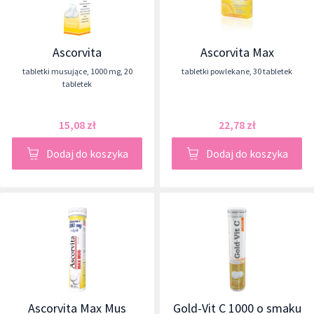
Ascorvita
Ascorvita Max
tabletki musujące
,
1000 mg
,
20
tabletki powlekane
,
30 tabletek
tabletek
15,08 zł
22,78 zł
Dodaj do koszyka
Dodaj do koszyka
Ascorvita Max Mus
Gold-Vit C 1000 o smaku